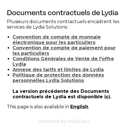
Documents contractuels de Lydia
Plusieurs documents contractuels encadrent les
services de Lydia Solutions :
Convention de compte de monnaie
électronique pour les particuliers
Convention de compte de paiement pour
les particuliers
Conditions Générales de Vente de l'offre
Lydia
Annexe des tarifs et limites de Lydia
Politique de protection des données
personnelles Lydia Solutions
L
a version précédente des Documents
contractuels de Lydia est disponible
ici
.
This page is also available in
English
.
Powered by HelpDocs
(opens in a new 